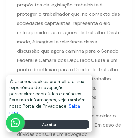
propósitos da legislação trabalhista é
proteger o trabalhador que, no contexto das
sociedades capitalistas, representa o elo
enfraquecido das relações de trabalho. Deste
modo, é inegável a relevância dessa
discussão que agora caminha para o Senado
Federal e Câmara dos Deputados. Este é um
ponto de inflexão para o Direito do Trabalho
brasileiro, onde novas formas de trabalho
🍪 Usamos cookies pra melhorar sua
demandam novas respostas legais.
experiência de navegação,
personalizar conteúdos e anúncios.
Acompanharemos atentamente os
Para mais informações, veja também
desdobramentos dessa proposta,
nosso Portal de Privacidade.
Saiba
mais
reconhecendo sua capacidade de moldar o
futuro do trabalho em nosso país. Em caso de
Aceitar
dúvidas consulte um advogado