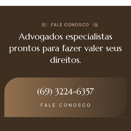
FALE CONOSCO
Advogados especialistas
prontos para fazer valer seus
direitos.
(69) 3224-6357
F A L E C O N O S C O