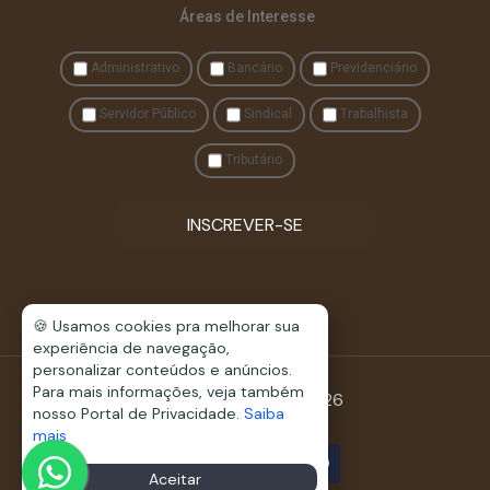
Áreas de Interesse
Administrativo
Bancário
Previdenciário
Servidor Público
Sindical
Trabalhista
Tributário
INSCREVER-SE
🍪 Usamos cookies pra melhorar sua
experiência de navegação,
personalizar conteúdos e anúncios.
Para mais informações, veja também
© Fonseca & Assis 2026
nosso Portal de Privacidade.
Saiba
mais
Aceitar