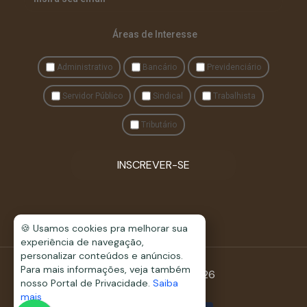
Áreas de Interesse
Administrativo
Bancário
Previdenciário
Servidor Público
Sindical
Trabalhista
Tributário
INSCREVER-SE
🍪 Usamos cookies pra melhorar sua
experiência de navegação,
personalizar conteúdos e anúncios.
Para mais informações, veja também
© Fonseca & Assis 2026
nosso Portal de Privacidade.
Saiba
mais