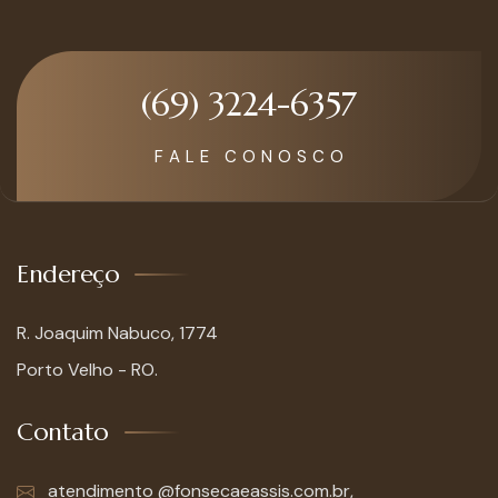
(69) 3224-6357
F A L E C O N O S C O
Endereço
R. Joaquim Nabuco, 1774
Porto Velho - RO.
Contato
atendimento @fonsecaeassis.com.br,