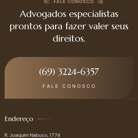
FALE CONOSCO
Advogados especialistas
prontos para fazer valer seus
direitos.
(69) 3224-6357
F A L E C O N O S C O
Endereço
R. Joaquim Nabuco, 1774