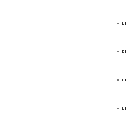
D
D
DI
D