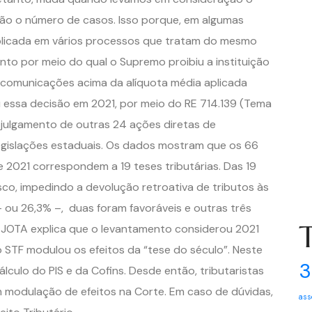
 não o número de casos. Isso porque, em algumas
aplicada em vários processos que tratam do mesmo
nto por meio do qual o Supremo proibiu a instituição
lecomunicações acima da alíquota média aplicada
 essa decisão em 2021, por meio do RE 714.139 (Tema
 julgamento de outras 24 ações diretas de
legislações estaduais. Os dados mostram que os 66
2021 correspondem a 19 teses tributárias. Das 19
isco, impedindo a devolução retroativa de tributos às
 – ou 26,3% –, duas foram favoráveis e outras três
O JOTA explica que o levantamento considerou 2021
o STF modulou os efeitos da “tese do século”. Neste
3
lculo do PIS e da Cofins. Desde então, tributaristas
modulação de efeitos na Corte. Em caso de dúvidas,
ass