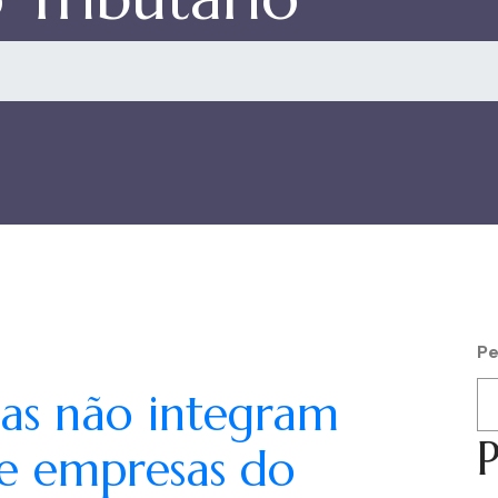
Pe
tas não integram
P
de empresas do