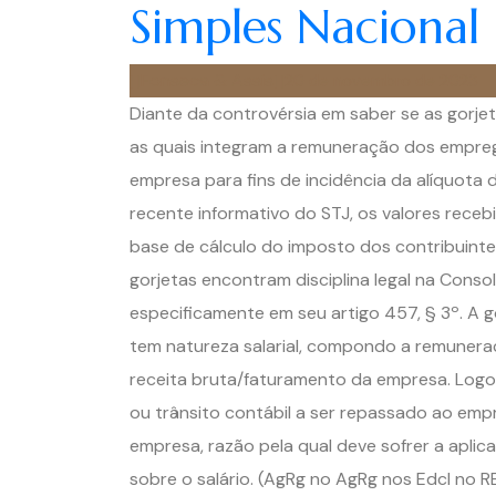
Simples Nacional
Fonseca & Assis
20 de novembro de 2023
Diante da controvérsia em saber se as gorje
as quais integram a remuneração dos empre
empresa para fins de incidência da alíquota 
recente informativo do STJ, os valores receb
base de cálculo do imposto dos contribuintes
gorjetas encontram disciplina legal na Conso
especificamente em seu artigo 457, § 3º. A go
tem natureza salarial, compondo a remunera
receita bruta/faturamento da empresa. Logo,
ou trânsito contábil a ser repassado ao em
empresa, razão pela qual deve sofrer a apli
sobre o salário. (AgRg no AgRg nos Edcl no 