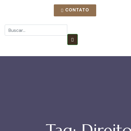
CONTATO
(69) 3224-6357
Tag:
Direit