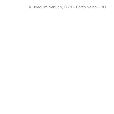
caeassis.com.br
R. Joaquim Nabuco, 1774 - Porto Velho - RO
 NÓS
CONTATO
30 ANNOS