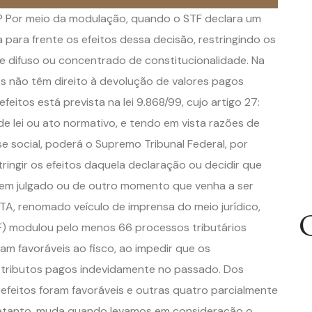
? Por meio da modulação, quando o STF declara um
ga para frente os efeitos dessa decisão, restringindo os
e difuso ou concentrado de constitucionalidade. Na
tes não têm direito à devolução de valores pagos
itos está prevista na lei 9.868/99, cujo artigo 27:
 de lei ou ato normativo, e tendo em vista razões de
se social, poderá o Supremo Tribunal Federal, por
ringir os efeitos daquela declaração ou decidir que
to em julgado ou de outro momento que venha a ser
JOTA, renomado veículo de imprensa do meio jurídico,
F) modulou pelo menos 66 processos tributários
am favoráveis ao fisco, ao impedir que os
e tributos pagos indevidamente no passado. Dos
 efeitos foram favoráveis e outras quatro parcialmente
ntretanto, muda quando levamos em consideração o