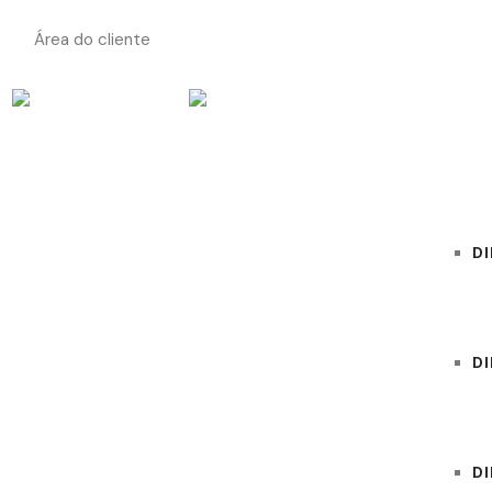
Área do cliente
INÍCIO
ÁREAS
DI
D
D