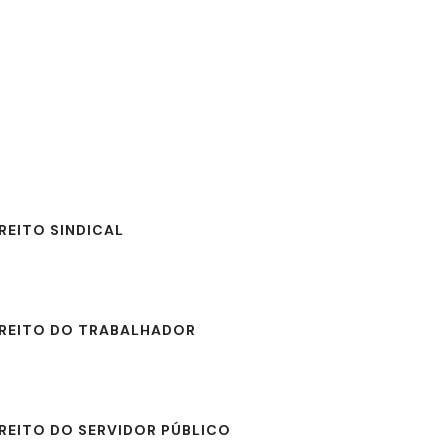
atendimento@fonse
 DE ATUAÇÃO
BLOG
SOBRE
REITO SINDICAL
IREITO DO TRABALHADOR
IREITO DO SERVIDOR PÚBLICO