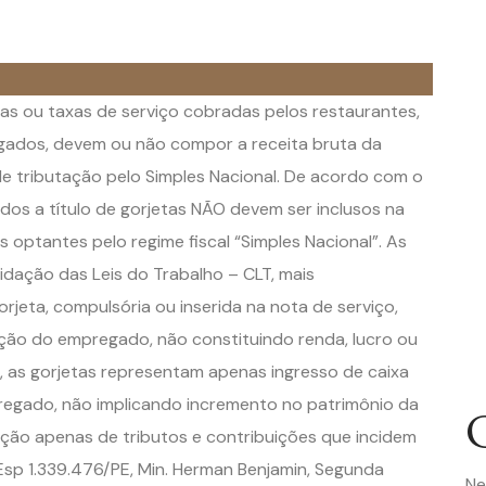
tas ou taxas de serviço cobradas pelos restaurantes,
gados, devem ou não compor a receita bruta da
de tributação pelo Simples Nacional. De acordo com o
idos a título de gorjetas NÃO devem ser inclusos na
 optantes pelo regime fiscal “Simples Nacional”. As
lidação das Leis do Trabalho – CLT, mais
rjeta, compulsória ou inserida na nota de serviço,
ção do empregado, não constituindo renda, lucro ou
 as gorjetas representam apenas ingresso de caixa
pregado, não implicando incremento no patrimônio da
cação apenas de tributos e contribuições que incidem
REsp 1.339.476/PE, Min. Herman Benjamin, Segunda
Ne