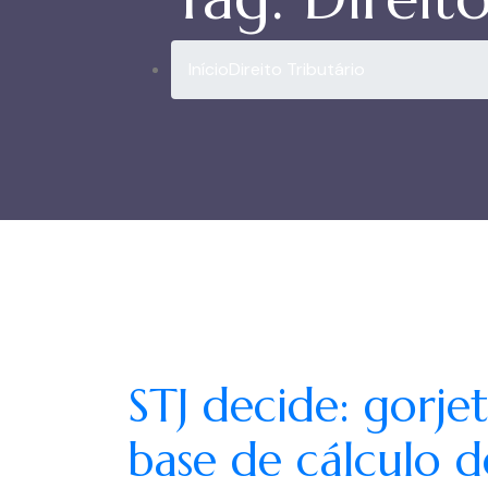
Início
Direito Tributário
STJ decide: gorje
base de cálculo 