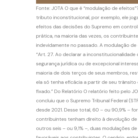
Fonte: JOTA O que é “modulação de efeitos”
tributo inconstitucional, por exemplo, ele jo
efeitos das decisões do Supremo em control
prática, na maioria das vezes, os contribuin
indevidamente no passado. A modulação de efe
“Art. 27. Ao declarar a inconstitucionalidade
segurança jurídica ou de excepcional interes
maioria de dois terços de seus membros, rest
ela só tenha eficácia a partir de seu trânsi
fixado.” Do Relatório O relatório feito pelo 
concluiu que o Supremo Tribunal Federal (ST
desde 2021. Desse total, 60 – ou 90,9% – for
contribuintes tenham direito à devolução d
outros seis – ou 9,1% –, duas modulações de
favoráveis aos contribuintes. O cenário, e