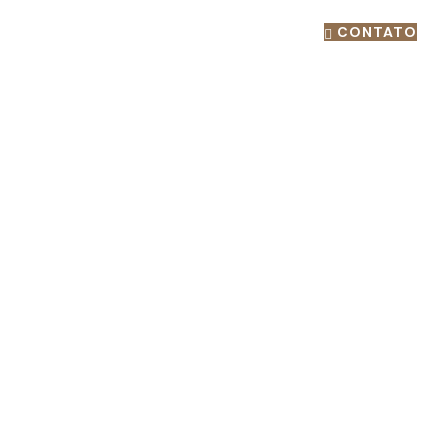
(69) 3224-6357
CONTATO