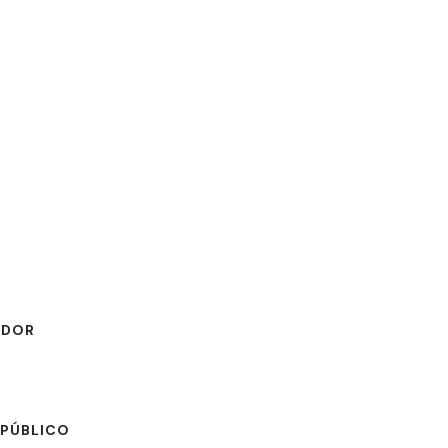
atendimento@fonse
BLOG
SOBRE NÓS
CONTATO
30 
ADOR
 PÚBLICO