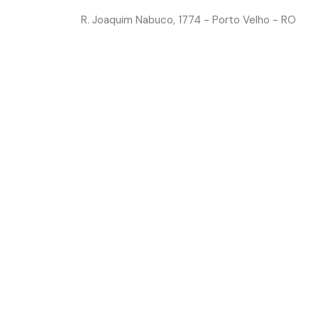
caeassis.com.br
R. Joaquim Nabuco, 1774 - Porto Velho - RO
ANNOS