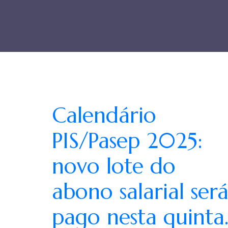
Calendário
PIS/Pasep 2025:
novo lote do
abono salarial ser
pago nesta quinta