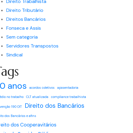
Direito Trabalhista
Direito Tributário
Direitos Bancários
Fonseca e Assis
Sem categoria
Servidores Transpostos
Sindical
Tags
0 anos
acordos coletivos
aposentadoria
édio no trabalho
CLT atualizada
compliance trabalhista
Direito dos Bancários
venção 190 OIT
eito dos Bancários e afins
reito dos Cooperavitários