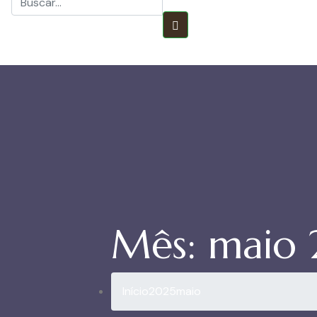
Mês:
maio 
Início
2025
maio