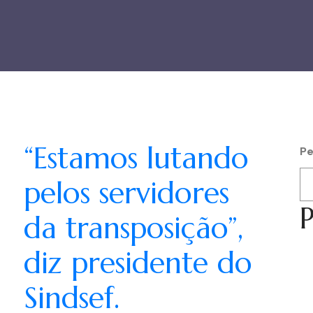
“Estamos lutando
Pe
pelos servidores
P
da transposição”,
á
diz presidente do
.
Sindsef.