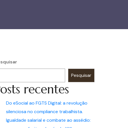
squisar
Pesquisar
osts recentes
Do eSocial ao FGTS Digital: a revolução
silenciosa no compliance trabalhista.
Igualdade salarial e combate ao assédio: