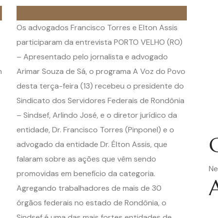
Fonseca & Assis
15 de maio de 2025
Os advogados Francisco Torres e Elton Assis
participaram da entrevista PORTO VELHO (RO)
– Apresentado pelo jornalista e advogado
m
Arimar Souza de Sá, o programa A Voz do Povo
desta terça-feira (13) recebeu o presidente do
Sindicato dos Servidores Federais de Rondônia
– Sindsef, Arlindo José, e o diretor jurídico da
entidade, Dr. Francisco Torres (Pinponel) e o
advogado da entidade Dr. Élton Assis, que
falaram sobre as ações que vêm sendo
Ne
promovidas em benefício da categoria.
e
Agregando trabalhadores de mais de 30
órgãos federais no estado de Rondônia, o
Sindsef é uma das mais fortes entidades de