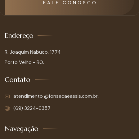
F A L E C O N O S C O
Endereço
R. Joaquim Nabuco, 1774
Porto Velho - RO.
Contato
atendimento @fonsecaeassis.com.br,
(69) 3224-6357
Navegação