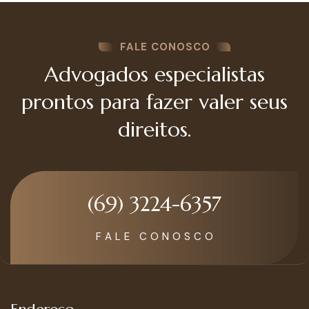
FALE CONOSCO
Advogados especialistas
prontos para fazer valer seus
direitos.
(69) 3224-6357
F A L E C O N O S C O