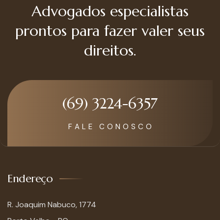
Advogados especialistas
prontos para fazer valer seus
direitos.
(69) 3224-6357
F A L E C O N O S C O
Endereço
R. Joaquim Nabuco, 1774