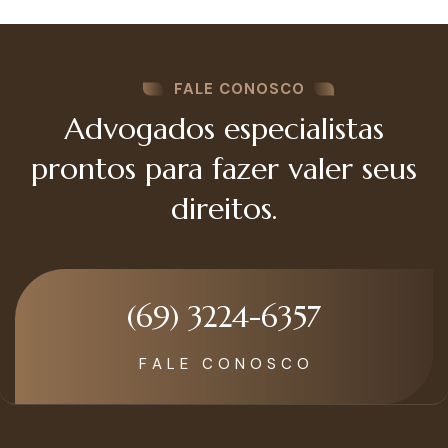
FALE CONOSCO
Advogados especialistas
prontos para fazer valer seus
direitos.
(69) 3224-6357
F A L E C O N O S C O